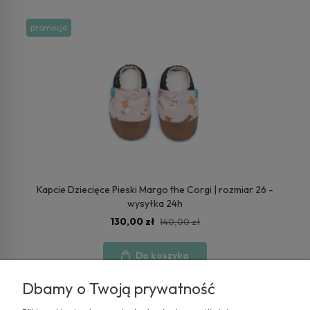
promocja
Kapcie Dziecięce Pieski Margo the Corgi | rozmiar 26 -
wysyłka 24h
130,00 zł
140,00 zł
Do koszyka
Dbamy o Twoją prywatność