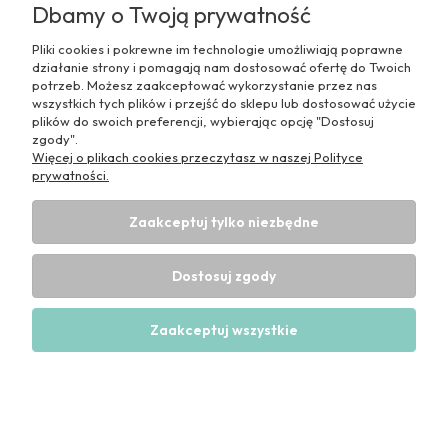
Dbamy o Twoją prywatność
Nie znaleziono produktów spełniających podane
kryteria.
Pliki cookies i pokrewne im technologie umożliwiają poprawne
działanie strony i pomagają nam dostosować ofertę do Twoich
potrzeb. Możesz zaakceptować wykorzystanie przez nas
wszystkich tych plików i przejść do sklepu lub dostosować użycie
plików do swoich preferencji, wybierając opcję "Dostosuj
zgody".
Więcej o plikach cookies przeczytasz w naszej Polityce
prywatności.
Pomoc
Zaakceptuj tylko niezbędne
Moje konto
Dostosuj zgody
Informacje
Zaakceptuj wszystkie
Pokaż pełną wersję strony
Sklep internetowy Shoper Premium