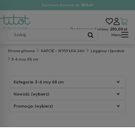
Darmowa dostawa od:
300zł!
Do darmowej dostawy:
250,00 zł
Menu
Strona główna
KAPCIE - WYSYŁKA 24H
Legginsy i Spodnie
3-6 mcy 68 cm
Kategorie: 3-6 mcy 68 cm
Nowość: (wybierz)
Promocja: (wybierz)