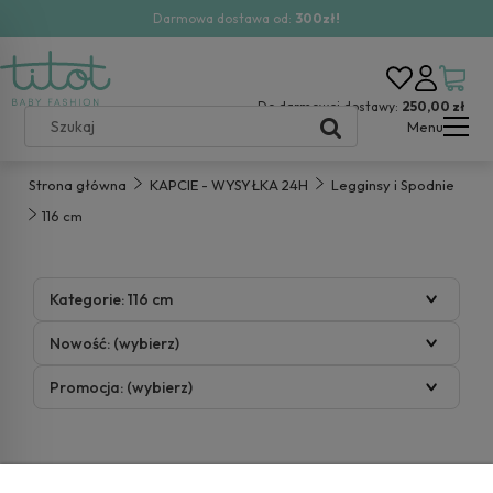
Darmowa dostawa od:
300zł!
Do darmowej dostawy:
250,00 zł
Menu
Strona główna
KAPCIE - WYSYŁKA 24H
Legginsy i Spodnie
116 cm
Kategorie: 116 cm
Nowość: (wybierz)
Promocja: (wybierz)