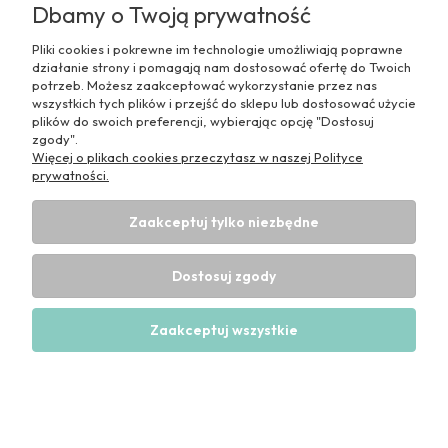
Dbamy o Twoją prywatność
Nie znaleziono produktów spełniających podane
kryteria.
Pliki cookies i pokrewne im technologie umożliwiają poprawne
działanie strony i pomagają nam dostosować ofertę do Twoich
potrzeb. Możesz zaakceptować wykorzystanie przez nas
wszystkich tych plików i przejść do sklepu lub dostosować użycie
plików do swoich preferencji, wybierając opcję "Dostosuj
zgody".
Więcej o plikach cookies przeczytasz w naszej Polityce
prywatności.
Pomoc
Zaakceptuj tylko niezbędne
Moje konto
Dostosuj zgody
Informacje
Zaakceptuj wszystkie
Pokaż pełną wersję strony
Sklep internetowy Shoper Premium