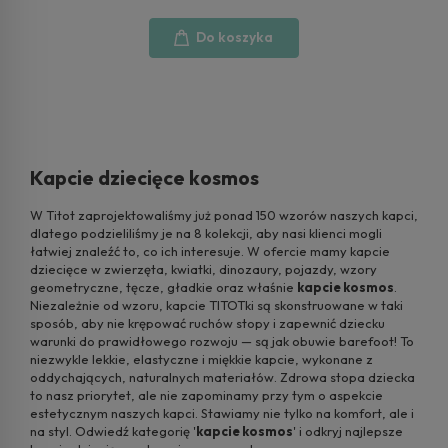
Do koszyka
Kapcie dziecięce kosmos
W Titot zaprojektowaliśmy już ponad 150 wzorów naszych kapci,
dlatego podzieliliśmy je na 8 kolekcji, aby nasi klienci mogli
łatwiej znaleźć to, co ich interesuje. W ofercie mamy kapcie
dziecięce w zwierzęta, kwiatki, dinozaury, pojazdy, wzory
geometryczne, tęcze, gładkie oraz właśnie
kapcie kosmos
.
Niezależnie od wzoru, kapcie TITOTki są skonstruowane w taki
sposób, aby nie krępować ruchów stopy i zapewnić dziecku
warunki do prawidłowego rozwoju — są jak obuwie barefoot! To
niezwykle lekkie, elastyczne i miękkie kapcie, wykonane z
oddychających, naturalnych materiałów. Zdrowa stopa dziecka
to nasz priorytet, ale nie zapominamy przy tym o aspekcie
estetycznym naszych kapci. Stawiamy nie tylko na komfort, ale i
na styl. Odwiedź kategorię '
kapcie kosmos
' i odkryj najlepsze