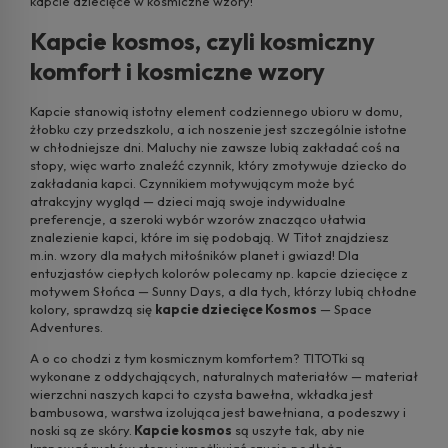
kapcie dziecięce w kosmiczne wzory!
Kapcie kosmos, czyli kosmiczny
komfort i kosmiczne wzory
Kapcie stanowią istotny element codziennego ubioru w domu,
żłobku czy przedszkolu, a ich noszenie jest szczególnie istotne
w chłodniejsze dni. Maluchy nie zawsze lubią zakładać coś na
stopy, więc warto znaleźć czynnik, który zmotywuje dziecko do
zakładania kapci. Czynnikiem motywującym może być
atrakcyjny wygląd — dzieci mają swoje indywidualne
preferencje, a szeroki wybór wzorów znacząco ułatwia
znalezienie kapci, które im się podobają. W Titot znajdziesz
m.in. wzory dla małych miłośników planet i gwiazd! Dla
entuzjastów ciepłych kolorów polecamy np. kapcie dziecięce z
motywem Słońca — Sunny Days, a dla tych, którzy lubią chłodne
kolory, sprawdzą się
kapcie dziecięce Kosmos
— Space
Adventures.
A o co chodzi z tym kosmicznym komfortem? TITOTki są
wykonane z oddychających, naturalnych materiałów — materiał
wierzchni naszych kapci to czysta bawełna, wkładka jest
bambusowa, warstwa izolująca jest bawełniana, a podeszwy i
noski są ze skóry.
Kapcie kosmos
są uszyte tak, aby nie