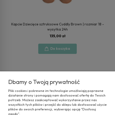
Kapcie Dziecięce sztruksowe Cuddly Brown | rozmiar 18 -
wysyłka 24h
135,00 zł
Do koszyka
<
1
2
3
>
Dbamy o Twoją prywatność
Pliki cookies i pokrewne im technologie umożliwiają poprawne
działanie strony i pomagają nam dostosować ofertę do Twoich
potrzeb. Możesz zaakceptować wykorzystanie przez nas
wszystkich tych plików i przejść do sklepu lub dostosować użycie
plików do swoich preferencji, wybierając opcję "Dostosuj
zgody".