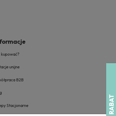
nformacje
k kupować?
acje unijne
półpraca B2B
g
epy Stacjonarne