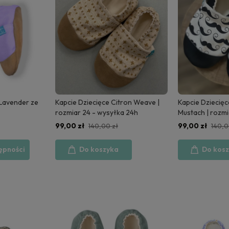
 Lavender ze
Kapcie Dziecięce Citron Weave |
Kapcie Dziecię
rozmiar 24 - wysyłka 24h
Mustach | rozmi
24h
99,00 zł
99,00 zł
140,00 zł
140,0
ępności
Do koszyka
Do kos