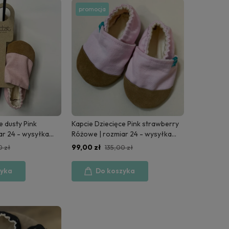
promocja
e dusty Pink
Kapcie Dziecięce Pink strawberry
ar 24 - wysyłka
Różowe | rozmiar 24 - wysyłka
24h
99,00 zł
0 zł
135,00 zł
zyka
Do koszyka