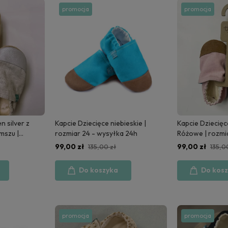
promocja
promocja
n silver z
Kapcie Dziecięce niebieskie |
Kapcie Dziecięc
mszu |
rozmiar 24 - wysyłka 24h
Różowe | rozmi
a 24h
24h
99,00 zł
99,00 zł
135,00 zł
135,0
Do koszyka
Do kos
promocja
promocja