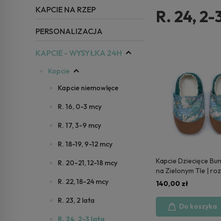
KAPCIE NA RZEP
R. 24, 2-
PERSONALIZACJA
KAPCIE - WYSYŁKA 24H
Kapcie
Kapcie niemowlęce
R. 16, 0-3 mcy
R. 17, 3-9 mcy
R. 18-19, 9-12 mcy
Kapcie Dziecięce Bun
R. 20-21, 12-18 mcy
na Zielonym Tle | ro
wysyłka 24h
R. 22, 18-24 mcy
140,00 zł
R. 23, 2 lata
Do koszyka
R. 24, 2-3 lata