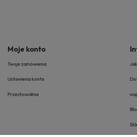
Moje konto
I
Twoje zamówienia
Ja
Ustawienia konta
Dot
Przechowalnia
ws
Blo
Skl