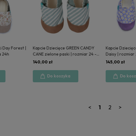
ki Day Forest |
Kapcie Dziecięce GREEN CANDY
Kapcie Dziecięc
a 24h
CANE zielone paski | rozmiar 24 -
Daisy | rozmiar
wysyłka 24h
140,00 zł
145,00 zł
Do koszyka
Do kos
<
1
2
>