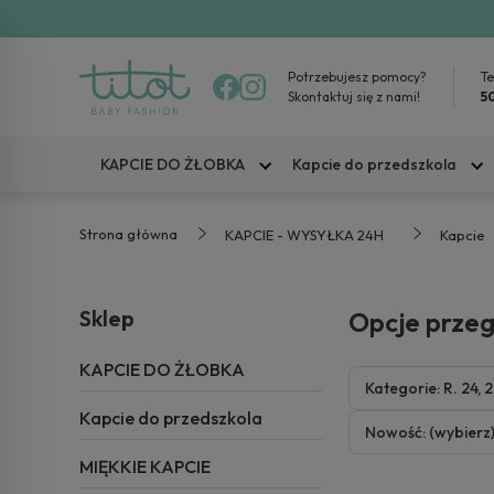
Potrzebujesz pomocy?
Te
Skontaktuj się z nami!
5
KAPCIE DO ŻŁOBKA
Kapcie do przedszkola
Strona główna
KAPCIE - WYSYŁKA 24H
Kapcie
Sklep
Opcje prze
KAPCIE DO ŻŁOBKA
Kategorie: R. 24, 2
Kapcie do przedszkola
Nowość: (wybierz
MIĘKKIE KAPCIE