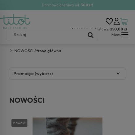
Darmowa dostawa od:
300zł!
Do darmowej dostawy:
250,00 zł
Menu
;
NOWOŚCI
Strona główna
Promocja: (wybierz)
NOWOŚCI
nowość