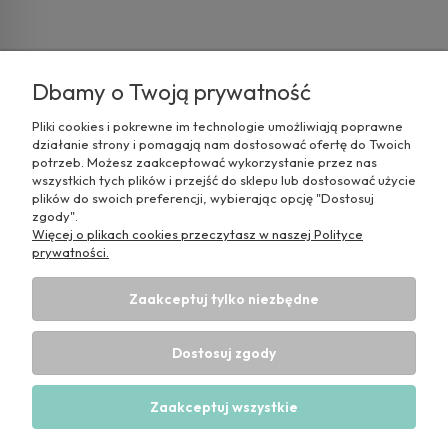
<
1
2
3
4
5
>
Dbamy o Twoją prywatność
Pliki cookies i pokrewne im technologie umożliwiają poprawne
działanie strony i pomagają nam dostosować ofertę do Twoich
potrzeb. Możesz zaakceptować wykorzystanie przez nas
wszystkich tych plików i przejść do sklepu lub dostosować użycie
plików do swoich preferencji, wybierając opcję "Dostosuj
zgody".
Więcej o plikach cookies przeczytasz w naszej Polityce
prywatności.
Pomoc
Zaakceptuj tylko niezbędne
Moje konto
Dostosuj zgody
Informacje
Zaakceptuj wszystkie