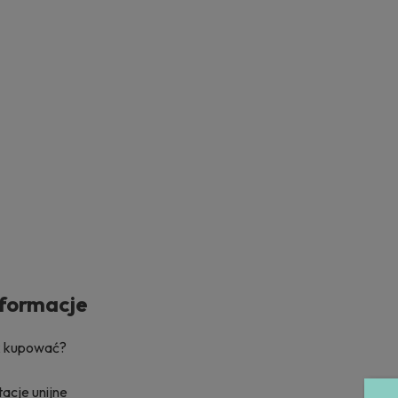
nformacje
k kupować?
acje unijne