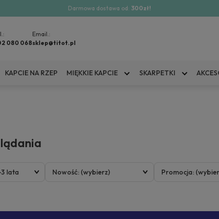
Darmowa dostawa od:
300zł!
l.:
Email.:
02 080 068
sklep@titot.pl
KAPCIE NA RZEP
MIĘKKIE KAPCIE
SKARPETKI
AKCES
glądania
-3 lata
Nowość: (wybierz)
Promocja: (wybier