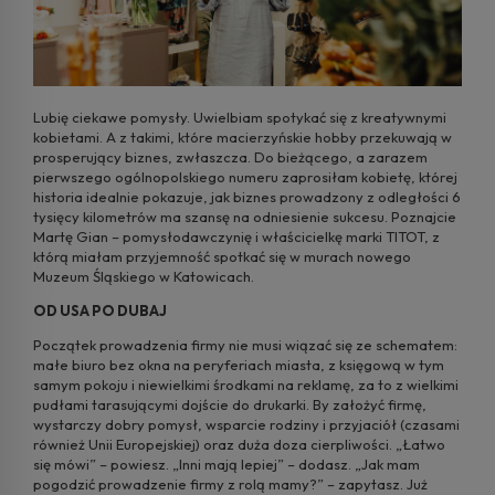
Lubię ciekawe pomysły. Uwielbiam spotykać się z kreatywnymi
kobietami. A z takimi, które macierzyńskie hobby przekuwają w
prosperujący biznes, zwłaszcza. Do bieżącego, a zarazem
pierwszego ogólnopolskiego numeru zaprosiłam kobietę, której
historia idealnie pokazuje, jak biznes prowadzony z odległości 6
tysięcy kilometrów ma szansę na odniesienie sukcesu. Poznajcie
Martę Gian – pomysłodawczynię i właścicielkę marki TITOT, z
którą miałam przyjemność spotkać się w murach nowego
Muzeum Śląskiego w Katowicach.
OD USA PO DUBAJ
Początek prowadzenia firmy nie musi wiązać się ze schematem:
małe biuro bez okna na peryferiach miasta, z księgową w tym
samym pokoju i niewielkimi środkami na reklamę, za to z wielkimi
pudłami tarasującymi dojście do drukarki. By założyć firmę,
wystarczy dobry pomysł, wsparcie rodziny i przyjaciół (czasami
również Unii Europejskiej) oraz duża doza cierpliwości. „Łatwo
się mówi” – powiesz. „Inni mają lepiej” – dodasz. „Jak mam
pogodzić prowadzenie firmy z rolą mamy?” – zapytasz. Już