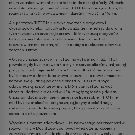
moim zdaniem wariant na stałe trafił do naszej oferty. Obecnie
nawet 4-latki mogą ubierać się w TITOT. Idea firmy jest taka, że
rozmiarówka rośnie wraz z moimi dziećmi – wyjaśnia Marta.
Ale początek TITOT to nie tylko tworzenie projektów i
akceptacja kolekcji. Choć Marta uważa, że nie należy do grona
tych rozsądnych przedsiębiorców – którzy muszą obejrzeć z
każdej strony tabelę w Excelu, zanim otworzą portfel
(pozdrawiam mojego męża) – nie podjęła pochopnej decyzji o
założeniu firmy.
– Gdyby analizą zysków i strat zajmował się mój mąż, TITOT
pewnie nigdy by nie powstał, a my nie sprzedalibyśmy ani jednej
pary papci – śmieje się Marta. – Chcę podkreślić, że to nie miał
być biznes w pełnym tego słowa znaczeniu, a przynajmniej nie
na taką skalę, jak się po czasie okazało. TITOT miał być
odpowiedzią na potrzeby mam, które zamiast zamawiać
ubrania i dodatki dla dzieci w USA, mogły zgłosić się do nas.
Chciałam dać pracę mojej mamie, siostrze i sobie. TITOT nie
miał być działalnością przynoszącą jedyny dochód mojej
rodzinie. To był dodatkowy projekt, który powstał z potrzeby
serca, a stał się biznesem.
Wspólnie z mężem zdecydowali, że zainwestują oszczędności w
rozwój firmy. – David zaproponował wtedy, że spróbujemy i
zaryzykujemy, ale jeśli się nie uda przy pierwszej inwestycji, bez