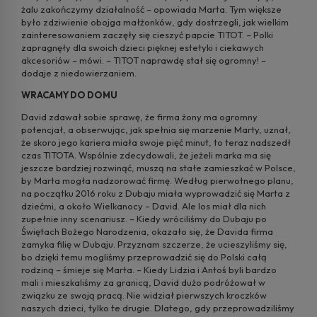
żalu zakończymy działalność – opowiada Marta. Tym większe
było zdziwienie obojga małżonków, gdy dostrzegli, jak wielkim
zainteresowaniem zaczęły się cieszyć papcie TITOT. – Polki
zapragnęły dla swoich dzieci pięknej estetyki i ciekawych
akcesoriów – mówi. – TITOT naprawdę stał się ogromny! –
dodaje z niedowierzaniem.
WRACAMY DO DOMU
David zdawał sobie sprawę, że firma żony ma ogromny
potencjał, a obserwując, jak spełnia się marzenie Marty, uznał,
że skoro jego kariera miała swoje pięć minut, to teraz nadszedł
czas TITOTA. Wspólnie zdecydowali, że jeżeli marka ma się
jeszcze bardziej rozwinąć, muszą na stałe zamieszkać w Polsce,
by Marta mogła nadzorować firmę. Według pierwotnego planu,
na początku 2016 roku z Dubaju miała wyprowadzić się Marta z
dziećmi, a około Wielkanocy – David. Ale los miał dla nich
zupełnie inny scenariusz. – Kiedy wróciliśmy do Dubaju po
Świętach Bożego Narodzenia, okazało się, że Davida firma
zamyka filię w Dubaju. Przyznam szczerze, że ucieszyliśmy się,
bo dzięki temu mogliśmy przeprowadzić się do Polski całą
rodziną – śmieje się Marta. – Kiedy Lidzia i Antoś byli bardzo
mali i mieszkaliśmy za granicą, David dużo podróżował w
związku ze swoją pracą. Nie widział pierwszych kroczków
naszych dzieci, tylko te drugie. Dlatego, gdy przeprowadziliśmy