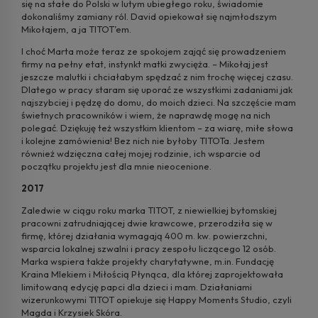
się na stałe do Polski w lutym ubiegłego roku, świadomie
dokonaliśmy zamiany ról. David opiekował się najmłodszym
Mikołajem, a ja TITOT’em.
I choć Marta może teraz ze spokojem zająć się prowadzeniem
firmy na pełny etat, instynkt matki zwycięża. – Mikołaj jest
jeszcze malutki i chciałabym spędzać z nim trochę więcej czasu.
Dlatego w pracy staram się uporać ze wszystkimi zadaniami jak
najszybciej i pędzę do domu, do moich dzieci. Na szczęście mam
świetnych pracowników i wiem, że naprawdę mogę na nich
polegać. Dziękuję też wszystkim klientom – za wiarę, miłe słowa
i kolejne zamówienia! Bez nich nie byłoby TITOTa. Jestem
również wdzięczna całej mojej rodzinie, ich wsparcie od
początku projektu jest dla mnie nieocenione.
2017
Zaledwie w ciągu roku marka TITOT, z niewielkiej bytomskiej
pracowni zatrudniającej dwie krawcowe, przerodziła się w
firmę, której działania wymagają 400 m. kw. powierzchni,
wsparcia lokalnej szwalni i pracy zespołu liczącego 12 osób.
Marka wspiera także projekty charytatywne, m.in. Fundację
Kraina Mlekiem i Miłością Płynąca, dla której zaprojektowała
limitowaną edycję papci dla dzieci i mam. Działaniami
wizerunkowymi TITOT opiekuje się Happy Moments Studio, czyli
Magda i Krzysiek Skóra.