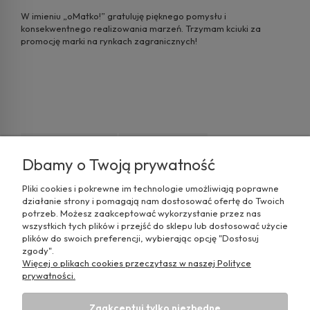
W imieniu „oMatko!” gratuluję pięknego pomysłu i
konsekwentnego realizowania marzeń. Trzymam kciuki za
promocję marki na rynkach zagranicznych!
#pomysł na biznes
#biznes dla mam
Dbamy o Twoją prywatność
#biznes dla mamy
Pliki cookies i pokrewne im technologie umożliwiają poprawne
Komentarze do wpisu (0)
działanie strony i pomagają nam dostosować ofertę do Twoich
potrzeb. Możesz zaakceptować wykorzystanie przez nas
wszystkich tych plików i przejść do sklepu lub dostosować użycie
plików do swoich preferencji, wybierając opcję "Dostosuj
zgody".
Więcej o plikach cookies przeczytasz w naszej Polityce
prywatności.
Pomoc
Zaakceptuj tylko niezbędne