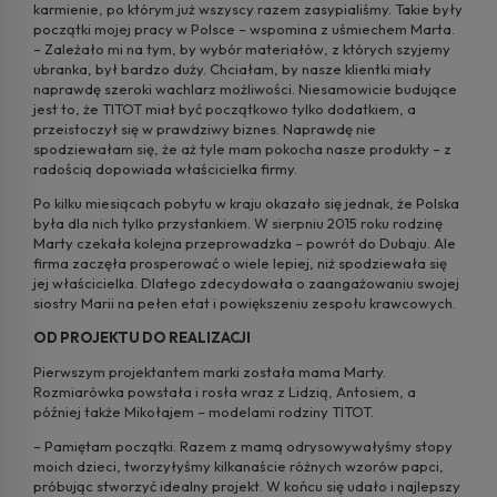
karmienie, po którym już wszyscy razem zasypialiśmy. Takie były
początki mojej pracy w Polsce – wspomina z uśmiechem Marta.
– Zależało mi na tym, by wybór materiałów, z których szyjemy
ubranka, był bardzo duży. Chciałam, by nasze klientki miały
naprawdę szeroki wachlarz możliwości. Niesamowicie budujące
jest to, że TITOT miał być początkowo tylko dodatkiem, a
przeistoczył się w prawdziwy biznes. Naprawdę nie
spodziewałam się, że aż tyle mam pokocha nasze produkty – z
radością dopowiada właścicielka firmy.
Po kilku miesiącach pobytu w kraju okazało się jednak, że Polska
była dla nich tylko przystankiem. W sierpniu 2015 roku rodzinę
Marty czekała kolejna przeprowadzka – powrót do Dubaju. Ale
firma zaczęła prosperować o wiele lepiej, niż spodziewała się
jej właścicielka. Dlatego zdecydowała o zaangażowaniu swojej
siostry Marii na pełen etat i powiększeniu zespołu krawcowych.
OD PROJEKTU DO REALIZACJI
Pierwszym projektantem marki została mama Marty.
Rozmiarówka powstała i rosła wraz z Lidzią, Antosiem, a
później także Mikołajem – modelami rodziny TITOT.
– Pamiętam początki. Razem z mamą odrysowywałyśmy stopy
moich dzieci, tworzyłyśmy kilkanaście różnych wzorów papci,
próbując stworzyć idealny projekt. W końcu się udało i najlepszy