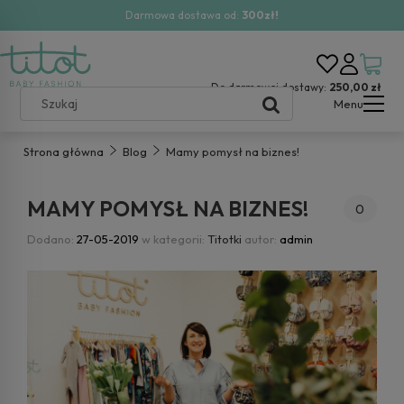
Darmowa dostawa od:
300zł!
Do darmowej dostawy:
250,00 zł
Menu
Strona główna
Blog
Mamy pomysł na biznes!
MAMY POMYSŁ NA BIZNES!
0
Dodano:
27-05-2019
w kategorii:
Titotki
autor:
admin