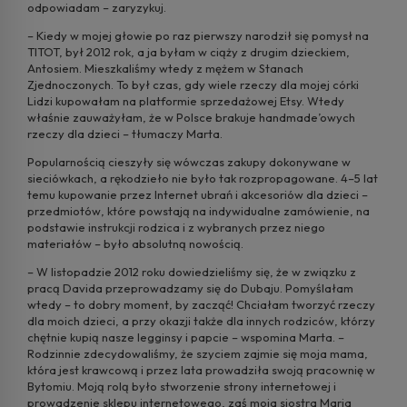
odpowiadam – zaryzykuj.
– Kiedy w mojej głowie po raz pierwszy narodził się pomysł na
TITOT, był 2012 rok, a ja byłam w ciąży z drugim dzieckiem,
Antosiem. Mieszkaliśmy wtedy z mężem w Stanach
Zjednoczonych. To był czas, gdy wiele rzeczy dla mojej córki
Lidzi kupowałam na platformie sprzedażowej Etsy. Wtedy
właśnie zauważyłam, że w Polsce brakuje handmade’owych
rzeczy dla dzieci – tłumaczy Marta.
Popularnością cieszyły się wówczas zakupy dokonywane w
sieciówkach, a rękodzieło nie było tak rozpropagowane. 4–5 lat
temu kupowanie przez Internet ubrań i akcesoriów dla dzieci –
przedmiotów, które powstają na indywidualne zamówienie, na
podstawie instrukcji rodzica i z wybranych przez niego
materiałów – było absolutną nowością.
– W listopadzie 2012 roku dowiedzieliśmy się, że w związku z
pracą Davida przeprowadzamy się do Dubaju. Pomyślałam
wtedy – to dobry moment, by zacząć! Chciałam tworzyć rzeczy
dla moich dzieci, a przy okazji także dla innych rodziców, którzy
chętnie kupią nasze legginsy i papcie – wspomina Marta. –
Rodzinnie zdecydowaliśmy, że szyciem zajmie się moja mama,
która jest krawcową i przez lata prowadziła swoją pracownię w
Bytomiu. Moją rolą było stworzenie strony internetowej i
prowadzenie sklepu internetowego, zaś moja siostra Maria