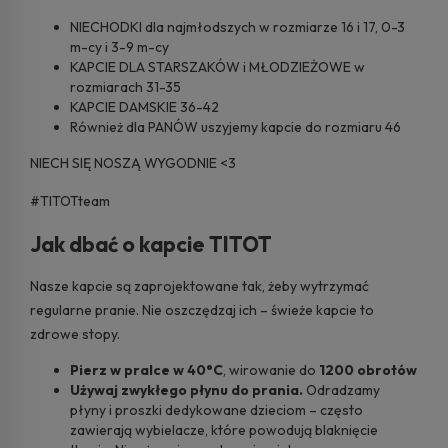
NIECHODKI dla najmłodszych w rozmiarze 16 i 17, 0-3
m-cy i 3-9 m-cy
KAPCIE DLA STARSZAKÓW i MŁODZIEŻOWE w
rozmiarach 31-35
KAPCIE DAMSKIE 36-42
Również dla PANÓW uszyjemy kapcie do rozmiaru 46
NIECH SIĘ NOSZĄ WYGODNIE <3
#TITOTteam
Jak dbać o kapcie TITOT
Nasze kapcie są zaprojektowane tak, żeby wytrzymać
regularne pranie. Nie oszczędzaj ich – świeże kapcie to
zdrowe stopy.
Pierz w pralce w 40°C
, wirowanie do
1200 obrotów
Używaj zwykłego płynu do prania.
Odradzamy
płyny i proszki dedykowane dzieciom – często
zawierają wybielacze, które powodują blaknięcie