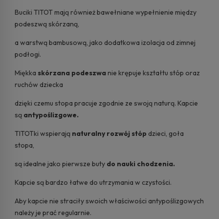
Buciki TITOT mają również bawełniane wypełnienie między
podeszwą skórzaną,
a warstwą bambusową, jako dodatkowa izolacja od zimnej
podłogi.
Miękka
skórzana podeszwa
nie krępuje kształtu stóp oraz
ruchów dziecka
dzięki czemu stopa pracuje zgodnie ze swoją naturą. Kapcie
są
antypoślizgowe.
TITOTki wspierają
naturalny rozwój stóp
dzieci, goła
stopa,
są idealne jako pierwsze buty
do nauki chodzenia.
Kapcie są bardzo łatwe do utrzymania w czystości.
Aby kapcie nie straciły swoich właściwości antypoślizgowych
należy je prać regularnie.