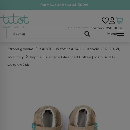
Darmowa dostawa od:
300zł!
Do darmowej dostawy:
250,00 zł
Menu
Strona główna
KAPCIE - WYSYŁKA 24H
Kapcie
R. 20-21,
12-18 mcy
Kapcie Dziecięce Glee Iced Coffee | rozmiar 20 -
wysyłka 24h