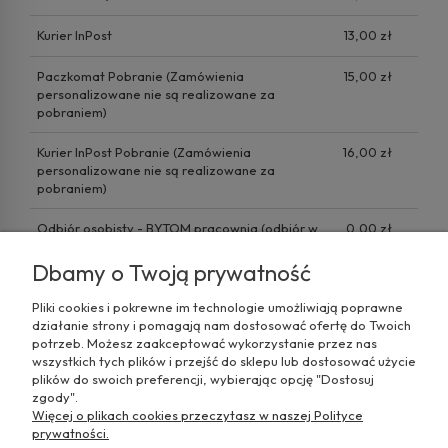
Kurier InPost
13,00 zł
Paczkomat Pobranie
(Zamówienia
15,00 zł
personalizowane nie są realizowane za
pobraniem)
Kurier InPost Pobranie
(Zamówienia
16,00 zł
personalizowane nie są realizowane za
pobraniem)
Odbiór osobisty - BYTOM pracownia
(odbiór w
0,00 zł
siedzibie firmy)
Dbamy o Twoją prywatność
Pliki cookies i pokrewne im technologie umożliwiają poprawne
działanie strony i pomagają nam dostosować ofertę do Twoich
potrzeb. Możesz zaakceptować wykorzystanie przez nas
wszystkich tych plików i przejść do sklepu lub dostosować użycie
plików do swoich preferencji, wybierając opcję "Dostosuj
zgody".
Więcej o plikach cookies przeczytasz w naszej Polityce
prywatności.