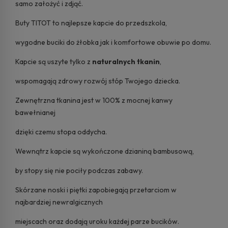
samo założyć i zdjąć.
Buty TITOT to najlepsze kapcie do przedszkola,
wygodne buciki do żłobka jak i komfortowe obuwie po domu.
Kapcie są uszyte tylko z
naturalnych tkanin
,
wspomagają zdrowy rozwój stóp Twojego dziecka.
Zewnętrzna tkanina jest w 100% z mocnej kanwy
bawełnianej
dzięki czemu stopa oddycha.
Wewnątrz kapcie są wykończone dzianiną bambusową,
by stopy się nie pociły podczas zabawy.
Skórzane noski i piętki zapobiegają przetarciom w
najbardziej newralgicznych
miejscach oraz dodają uroku każdej parze bucików.