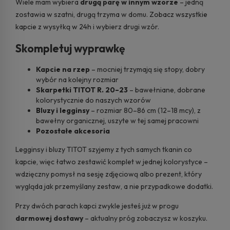
Wiele mam wybiera
drugą parę w innym wzorze
– jedną
zostawia w szatni, drugą trzyma w domu.
Zobacz wszystkie
kapcie z wysyłką w 24h
i wybierz drugi wzór.
Skompletuj wyprawkę
Kapcie na rzep
– mocniej trzymają się stopy, dobry
wybór na kolejny rozmiar
Skarpetki TITOT R. 20–23
– bawełniane, dobrane
kolorystycznie do naszych wzorów
Bluzy i legginsy
– rozmiar 80–86 cm (12–18 mcy), z
bawełny organicznej, uszyte w tej samej pracowni
Pozostałe akcesoria
Legginsy i bluzy TITOT szyjemy z tych samych tkanin co
kapcie, więc łatwo zestawić komplet w jednej kolorystyce –
wdzięczny pomysł na sesję zdjęciową albo prezent, który
wygląda jak przemyślany zestaw, a nie przypadkowe dodatki.
Przy dwóch parach kapci zwykle jesteś już w progu
darmowej dostawy
– aktualny próg zobaczysz w koszyku.