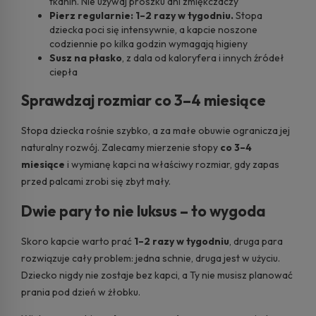
tkanin. Nie używaj proszku ani zmiękczaczy
Pierz regularnie: 1–2 razy w tygodniu.
Stopa
dziecka poci się intensywnie, a kapcie noszone
codziennie po kilka godzin wymagają higieny
Susz na płasko
, z dala od kaloryfera i innych źródeł
ciepła
Sprawdzaj rozmiar co 3–4 miesiące
Stopa dziecka rośnie szybko, a za małe obuwie ogranicza jej
naturalny rozwój. Zalecamy mierzenie stopy
co 3–4
miesiące
i wymianę kapci na właściwy rozmiar, gdy zapas
przed palcami zrobi się zbyt mały.
Dwie pary to nie luksus – to wygoda
Skoro kapcie warto prać
1–2 razy w tygodniu
, druga para
rozwiązuje cały problem: jedna schnie, druga jest w użyciu.
Dziecko nigdy nie zostaje bez kapci, a Ty nie musisz planować
prania pod dzień w żłobku.