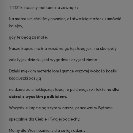
TITOTki nosimy metkami na zewnątrz.
Na metce umieściliśmy rozmiar, z łatwością możesz zamówić
kolejny,
gdy te będą za małe.
Nasze kapcie można nosić na gołą stopę jak i na skarpety
zależy jak dziecku jest wygodnie i czy jest zimno.
Dzięki miękkim materiałom i gumce wszytej wokoło kostki
kapciuszki pasują
na dzieci ze smuklejszą stopą, te pulchniejsze i także na
dla
dzieci z wysokim podbiciem.
Wszystkie kapcie są szyte w naszej pracowni w Bytomiu
specjalnie dla Ciebie i Twojej pociechy.
Mamy dla Was rozmiary dla całej rodziny: