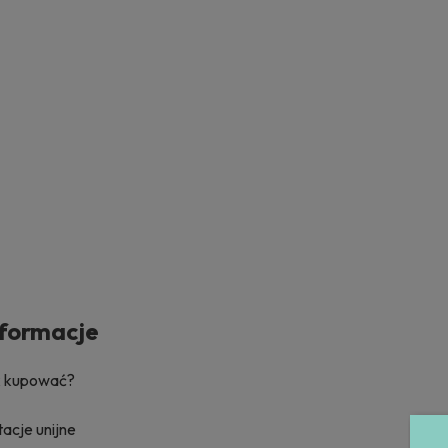
nformacje
k kupować?
acje unijne