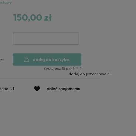
ostawy
150,00 zł
dodaj do koszyka
szt.
Zyskujesz
15
pkt [
?
]
dodaj do przechowalni
 produkt
poleć znajomemu