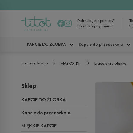
Potrzebujesz pomocy?
Te
Skontaktuj się z nami!
5
KAPCIE DO ŻŁOBKA
Kapcie do przedszkola
Strona główna
MASKOTKI
Lisica przytulanka
Sklep
KAPCIE DO ŻŁOBKA
Kapcie do przedszkola
MIĘKKIE KAPCIE