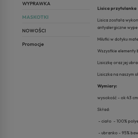
WYPRAWKA
Lisica przytulanka
MASKOTKI
Lisica została wyko
antyalergiczne wype
NOWOŚCI
Milutki w dotyku mate
Promocje
Wszystkie elementy b
Lisiczkę oraz jej ub
Lisiczka na naszym sk
Wymiary:
wysokość - ok 43 cm
Skład:
- ciało - 100% poly
- ubranko - 95% baw