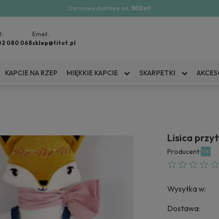
Darmowa dostawa od:
300zł!
l.:
Email.:
02 080 068
sklep@titot.pl
KAPCIE NA RZEP
MIĘKKIE KAPCIE
SKARPETKI
AKCES
Lisica przy
Producent:
Wysyłka w:
Dostawa: