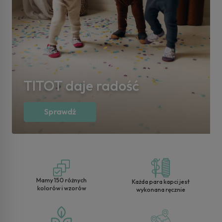
TITOT daje radość
Sprawdź
Wy
Mamy 150 różnych
Każda para kapci jest
kolorów i wzorów
wykonana ręcznie