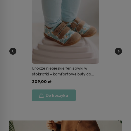
Urocze niebieskie tenisówki w
stokrotki – komfortowe buty do
przedszkola i na spacery | Blue
209,00 zł
Daisy
Do koszyka