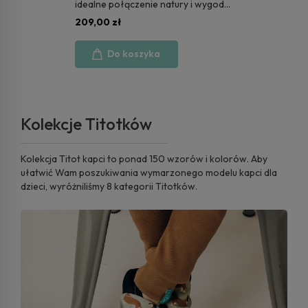
idealne połączenie natury i wygody
| Beige Daisy
209,00 zł
Do koszyka
Kolekcje Titotków
Kolekcja Titot kapci to ponad 150 wzorów i kolorów. Aby
ułatwić Wam poszukiwania wymarzonego modelu kapci dla
dzieci, wyróżniliśmy 8 kategorii Titotków.