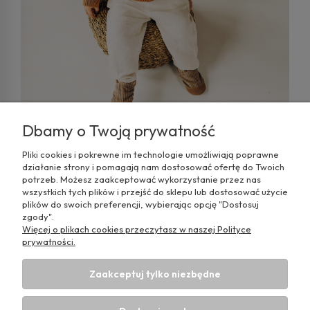
najczęstsze błędy popełniane przez rodziców podczas
wybierania butów dla malucha, aby unikanie ich było dla
Was łatwiejsze
Dbamy o Twoją prywatność
Pliki cookies i pokrewne im technologie umożliwiają poprawne
Kolekcja Cuddly od TITOT – miękkie sztruksy
działanie strony i pomagają nam dostosować ofertę do Twoich
w 19 bajecznych kolorach
potrzeb. Możesz zaakceptować wykorzystanie przez nas
czytaj całość
wszystkich tych plików i przejść do sklepu lub dostosować użycie
plików do swoich preferencji, wybierając opcję "Dostosuj
zgody".
Więcej o plikach cookies przeczytasz w naszej Polityce
prywatności.
Pomoc
Zaakceptuj tylko niezbędne
Moje konto