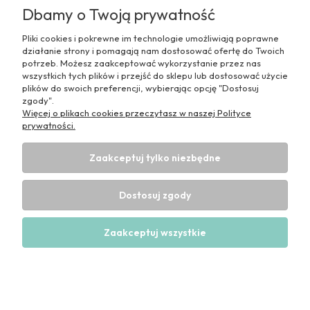
Dbamy o Twoją prywatność
Pliki cookies i pokrewne im technologie umożliwiają poprawne
działanie strony i pomagają nam dostosować ofertę do Twoich
potrzeb. Możesz zaakceptować wykorzystanie przez nas
wszystkich tych plików i przejść do sklepu lub dostosować użycie
plików do swoich preferencji, wybierając opcję "Dostosuj
zgody".
Więcej o plikach cookies przeczytasz w naszej Polityce
prywatności.
Pomoc
Zaakceptuj tylko niezbędne
Moje konto
Dostosuj zgody
Informacje
Zaakceptuj wszystkie
Pokaż pełną wersję strony
Sklep internetowy Shoper Premium