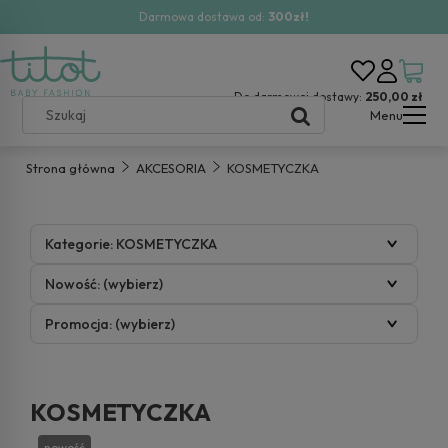
Darmowa dostawa od:
300zł!
Do darmowej dostawy:
250,00 zł
Menu
Strona główna
AKCESORIA
KOSMETYCZKA
Kategorie: KOSMETYCZKA
Nowość: (wybierz)
Promocja: (wybierz)
KOSMETYCZKA
nowość