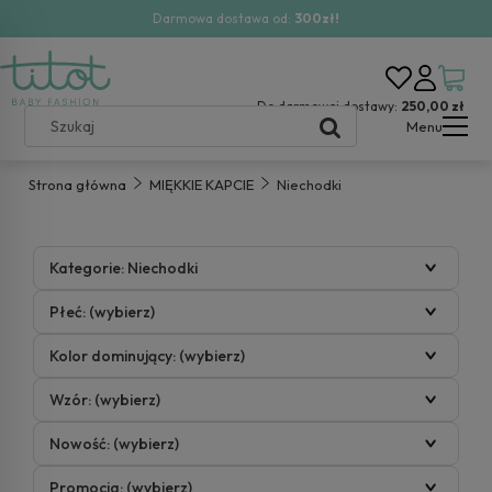
Darmowa dostawa od:
300zł!
Do darmowej dostawy:
250,00 zł
Menu
Strona główna
MIĘKKIE KAPCIE
Niechodki
Kategorie: Niechodki
Płeć: (wybierz)
Kolor dominujący: (wybierz)
Wzór: (wybierz)
Nowość: (wybierz)
Promocja: (wybierz)