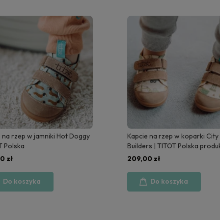
 na rzep w jamniki Hot Doggy
Kapcie na rzep w koparki City
T Polska
Builders | TITOT Polska produ
0 zł
209,00 zł
Do koszyka
Do koszyka