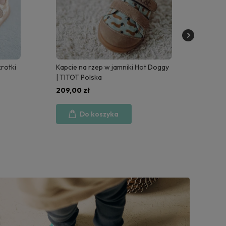
rotki
Kapcie na rzep w jamniki Hot Doggy
Brązo
| TITOT Polska
Brown
209,00 zł
209,
Do koszyka