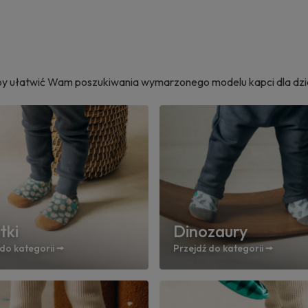
Aby ułatwić Wam poszukiwania wymarzonego modelu kapci dla dziec
tki
Dinozaury
do kategorii 🠚
Przejdź do kategorii 🠚