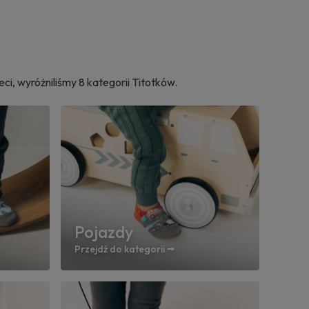
i, wyróżniliśmy 8 kategorii Titotków.
Pojazdy
Przejdź do kategorii 🠚