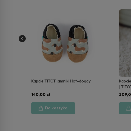
rotki
Kapcie TITOT jamniki Hot-doggy
Kapcie
| TITO
140,00 zł
209,0
Do koszyka