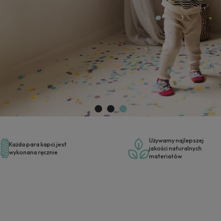
dzieci
Używamy najlepszej
Każda para kapci jest
jakości naturalnych
wykonana ręcznie
materiałów