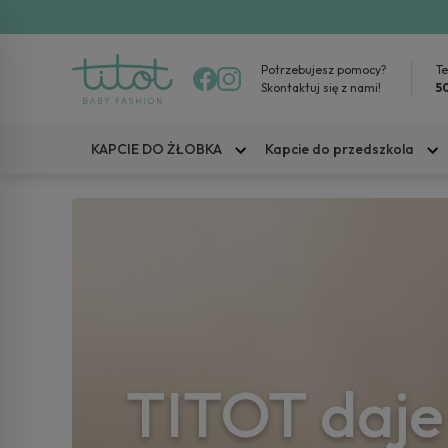
Potrzebujesz pomocy?
Te
Skontaktuj się z nami!
5
KAPCIE DO ŻŁOBKA
Kapcie do przedszkola
Najlepsze