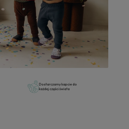
Wybi
Dostarczamy kapcie do
każdej części świata