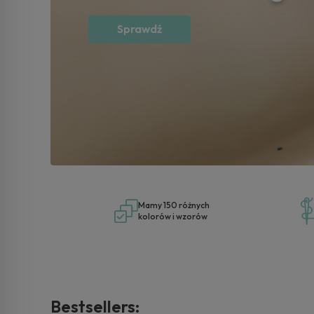
kapcie dla 
Odkryj
Mamy 150 różnych
kolorów i wzorów
Bestsellers: