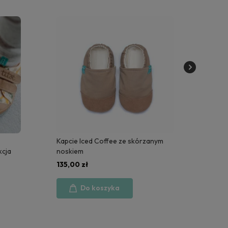
Kapcie Iced Coffee ze skórzanym
Bambo
kcja
noskiem
Kapci
zwier
135,00 zł
140,0
Do koszyka