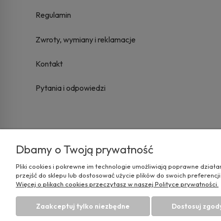
Regulamin
Zwroty, wymiany i reklamacje
Kontakt
Pytania i odpowiedzi
Dbamy o Twoją prywatność
Pliki cookies i pokrewne im technologie umożliwiają poprawne dział
przejść do sklepu lub dostosować użycie plików do swoich preferencji
Więcej o plikach cookies przeczytasz w naszej Polityce prywatności.
Zaakceptuj tylko niezbędne
Dostosuj zgod