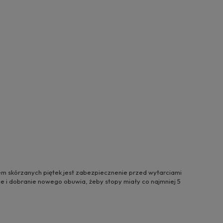
em skórzanych piętek jest zabezpiecznenie przed wytarciami
ce i dobranie nowego obuwia, żeby stopy miały co najmniej 5