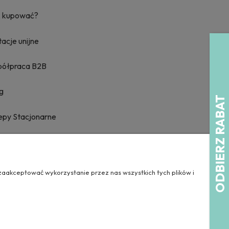
k kupować?
acje unijne
półpraca B2B
g
epy Stacjonarne
gram lojalnościowy
g
zaakceptować wykorzystanie przez nas wszystkich tych plików i
s i koszty dostawy
takt i dane firmy