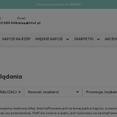
Darmowa dostawa od:
300zł!
l.:
Email.:
02 080 068
sklep@titot.pl
KAPCIE NA RZEP
MIĘKKIE KAPCIE
SKARPETKI
AKCES
glądania
ONALIZACJ
Nowość: (wybierz)
Promocja: (wybier
nujemy miętową nitką. Imię haftowane jest na lewej piętce kapcia, a nazw
j czy przeszkolnej. Haft nie uwiera w pięty, jest wykonany na zewnętrze