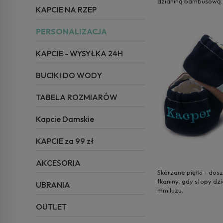
dzianiną bambusową.
KAPCIE NA RZEP
PERSONALIZACJA
KAPCIE - WYSYŁKA 24H
BUCIKI DO WODY
TABELA ROZMIARÓW
Kapcie Damskie
KAPCIE za 99 zł
AKCESORIA
Skórzane piętki - do
tkaniny, gdy stopy dz
UBRANIA
mm luzu.
OUTLET