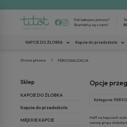
Potrzebujesz pomocy?
Te
Skontaktuj się z nami!
5
KAPCIE DO ŻŁOBKA
Kapcie do przedszkola
Strona główna
PERSONALIZACJA
Sklep
Opcje prze
KAPCIE DO ŻŁOBKA
Kategorie: PERS
Kapcie do przedszkola
[...]
Haft na kapciach wyko
MIĘKKIE KAPCIE
nazwę grupy żlobnkowe