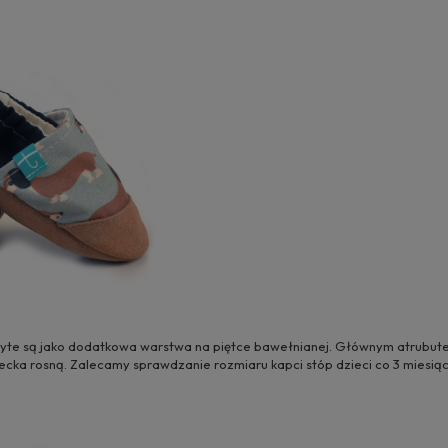
szyte są jako dodatkowa warstwa na piętce bawełnianej. Głównym atrubut
iecka rosną. Zalecamy sprawdzanie rozmiaru kapci stóp dzieci co 3 miesią