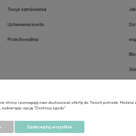
Twoje zamówienia
Ja
Ustawienia konta
Dot
Przechowalnia
ws
Blo
Skl
Pro
Blo
anie strony i pomagają nam dostosować ofertę do Twoich potrzeb. Możesz 
, wybierając opcję "Dostosuj zgody".
Cza
y
Zaakceptuj wszystkie
Kon