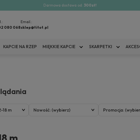
Darmowa dostawa od:
300zł!
l.:
Email.:
02 080 068
sklep@titot.pl
KAPCIE NA RZEP
MIĘKKIE KAPCIE
SKARPETKI
AKCES
glądania
12-18 m
Nowość: (wybierz)
Promocja: (wybier
-18 m