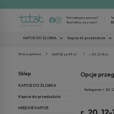
Potrzebujesz pomocy?
Te
Skontaktuj się z nami!
5
KAPCIE DO ŻŁOBKA
Kapcie do przedszkola
Strona główna
KAPCIE za 99 zł
r. 20, 12-18 m
Sklep
Opcje prze
KAPCIE DO ŻŁOBKA
Kategorie: r. 20, 
Kapcie do przedszkola
MIĘKKIE KAPCIE
r. 20, 12