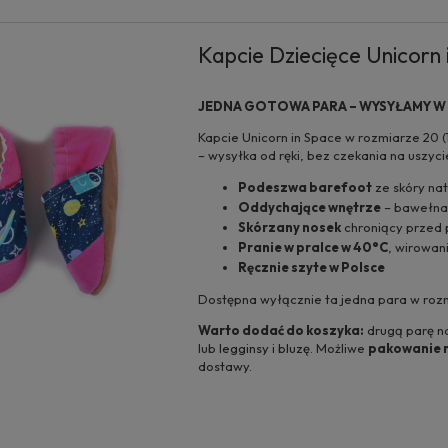
Kapcie Dziecięce Unicorn 
JEDNA GOTOWA PARA – WYSYŁAMY W
Kapcie Unicorn in Space w rozmiarze 20 (
– wysyłka od ręki, bez czekania na uszyci
Podeszwa barefoot
ze skóry nat
Oddychające wnętrze
– bawełna
Skórzany nosek
chroniący przed 
Pranie w pralce w 40°C
, wirowan
Ręcznie szyte w Polsce
Dostępna wyłącznie ta jedna para w rozmi
Warto dodać do koszyka:
drugą parę na
lub
legginsy i bluzę
. Możliwe
pakowanie 
dostawy.