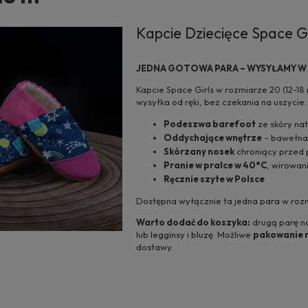
Kapcie Dziecięce Space Gi
JEDNA GOTOWA PARA – WYSYŁAMY W
Kapcie Space Girls w rozmiarze 20 (12-18
wysyłka od ręki, bez czekania na uszycie.
Podeszwa barefoot
ze skóry nat
Oddychające wnętrze
– bawełna
Skórzany nosek
chroniący przed 
Pranie w pralce w 40°C
, wirowan
Ręcznie szyte w Polsce
Dostępna wyłącznie ta jedna para w rozmi
Warto dodać do koszyka:
drugą parę na
lub
legginsy i bluzę
. Możliwe
pakowanie 
dostawy.