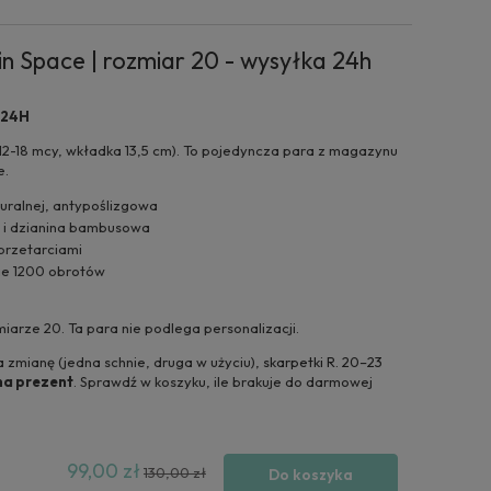
in Space | rozmiar 20 - wysyłka 24h
 24H
12-18 mcy, wkładka 13,5 cm). To pojedyncza para z magazynu
e.
uralnej, antypoślizgowa
 i dzianina bambusowa
przetarciami
ie 1200 obrotów
arze 20. Ta para nie podlega personalizacji.
 zmianę (jedna schnie, druga w użyciu),
skarpetki R. 20–23
na prezent
. Sprawdź w koszyku, ile brakuje do darmowej
99,00 zł
130,00 zł
Do koszyka