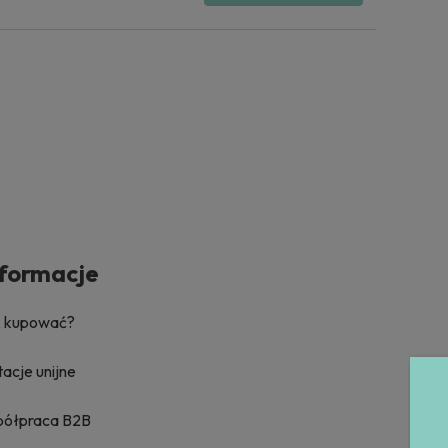
nformacje
k kupować?
acje unijne
półpraca B2B