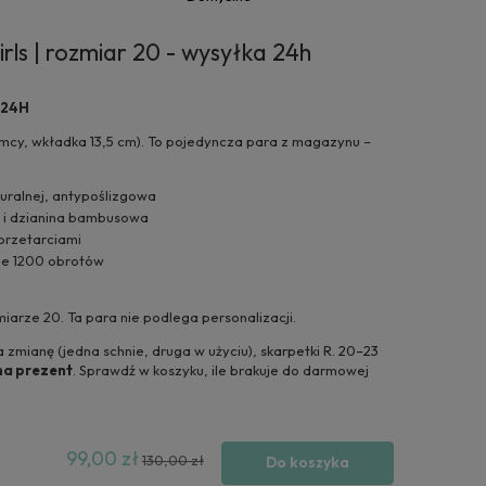
rls | rozmiar 20 - wysyłka 24h
 24H
 mcy, wkładka 13,5 cm). To pojedyncza para z magazynu –
uralnej, antypoślizgowa
 i dzianina bambusowa
przetarciami
ie 1200 obrotów
arze 20. Ta para nie podlega personalizacji.
 zmianę (jedna schnie, druga w użyciu),
skarpetki R. 20–23
na prezent
. Sprawdź w koszyku, ile brakuje do darmowej
99,00 zł
130,00 zł
Do koszyka