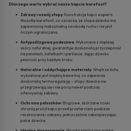
Dlaczego warto wybrać nasze kapcie barefoot?
Zdrowy rozwój stopy
: Konstrukcja kapci wspiera
filozofię barefoot, co oznacza, że stopa dziecka ma
zapewnioną maksymalną swobodę ruchu i nie jest
niczym ograniczana.
Antypoślizgowa podeszwa
: Wykonana z miękkiej
skóry naturalnej, gwarantuje doskonałą przyczepność
na panelach, kafelkach i parkiecie, dając dziecku
pewność przy każdym kroku.
Naturalne i oddychające materiały
: Wnętrze buta
wyścielone jest miękką bawełną, co zapewnia
doskonałą termoregulację – stopy dziecka nie
przegrzewają się i nie pocą nawet podczas
intensywnej zabawy.
Ochrona paluszków
: Brązowe, skórzane noski
chronią przód kapci przed przetarciami podczas
raczkowania i zabawy, jednocześnie zabezpieczając
palce dziecka.
Idealne dopasowanie
: Wszyta elastyczna gumka