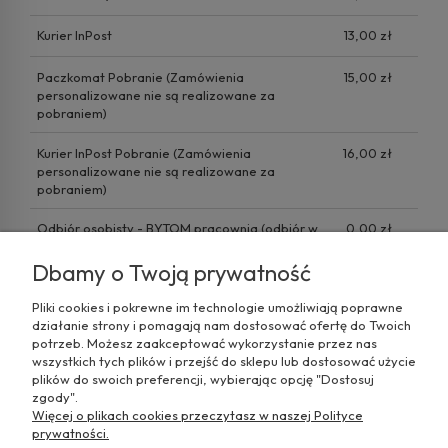
Kurier InPost
13,00 zł
Paczkomat Pobranie
(Zamówienia
15,00 zł
personalizowane nie są realizowane za
pobraniem)
Kurier InPost Pobranie
(Zamówienia
16,00 zł
personalizowane nie są realizowane za
pobraniem)
Odbiór osobisty - BYTOM pracownia
(odbiór w
0,00 zł
siedzibie firmy)
Dbamy o Twoją prywatność
Pliki cookies i pokrewne im technologie umożliwiają poprawne
działanie strony i pomagają nam dostosować ofertę do Twoich
potrzeb. Możesz zaakceptować wykorzystanie przez nas
wszystkich tych plików i przejść do sklepu lub dostosować użycie
plików do swoich preferencji, wybierając opcję "Dostosuj
zgody".
Więcej o plikach cookies przeczytasz w naszej Polityce
prywatności.