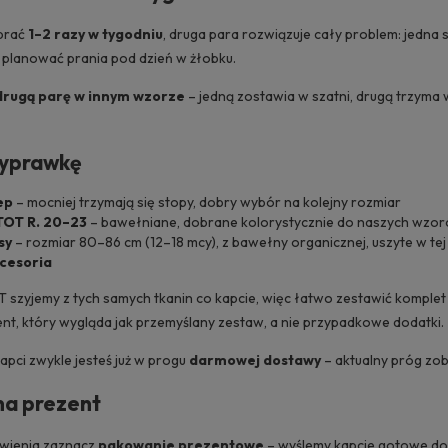
 prać
1–2 razy w tygodniu
, druga para rozwiązuje cały problem: jedna s
sz planować prania pod dzień w żłobku.
drugą parę w innym wzorze
– jedną zostawia w szatni, drugą trzyma
wyprawkę
ep
– mocniej trzymają się stopy, dobry wybór na kolejny rozmiar
TOT R. 20–23
– bawełniane, dobrane kolorystycznie do naszych wzo
sy
– rozmiar 80–86 cm (12–18 mcy), z bawełny organicznej, uszyte w te
cesoria
OT szyjemy z tych samych tkanin co kapcie, więc łatwo zestawić komple
nt, który wygląda jak przemyślany zestaw, a nie przypadkowe dodatki.
pci zwykle jesteś już w progu
darmowej dostawy
– aktualny próg zo
na prezent
ówienia zaznacz
pakowanie prezentowe
– wyślemy kapcie gotowe do 