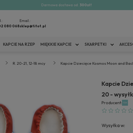
Darmowa dostawa od:
300zł!
l.:
Email.:
02 080 068
sklep@titot.pl
KAPCIE NA RZEP
MIĘKKIE KAPCIE
SKARPETKI
AKCES
R. 20-21, 12-18 mcy
Kapcie Dziecięce Kosmos Moon and Back 
Kapcie Dzi
20 - wysył
Producent:
Wysyłka w: