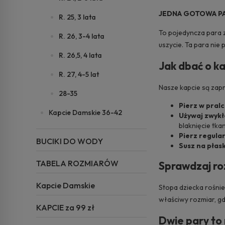
JEDNA GOTOWA PA
R. 25, 3 lata
To pojedyncza para z
R. 26, 3-4 lata
uszycie. Ta para nie 
R. 26,5, 4 lata
Jak dbać o k
R. 27, 4-5 lat
Nasze kapcie są zapr
28-35
Pierz w pral
Kapcie Damskie 36-42
Używaj zwykł
blaknięcie tka
Pierz regular
BUCIKI DO WODY
Susz na płas
TABELA ROZMIARÓW
Sprawdzaj ro
Kapcie Damskie
Stopa dziecka rośnie
właściwy rozmiar, gd
KAPCIE za 99 zł
Dwie pary to 