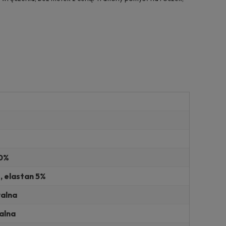
0%
 elastan 5%
alna
alna