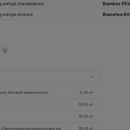
ą wersja standardowa
Bambus 95%,
ą wersja zimowa
Bawełna 80%
y
kowy
(Produkt elektroniczny)
0,00 zł
12,00 zł
13,00 zł
e
(Zamówienia personalizowane nie
15,00 zł