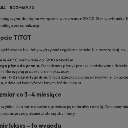
RA – ROZMIAR 20
 magazynu, dostępna wyłącznie w rozmiarze 20 (12-18 mcy, wkładka 13
podlega personalizacji.
apcie TITOT
ojektowane tak, żeby wytrzymać regularne pranie. Nie oszczędzaj ich –
ce w 40°C
, wirowanie do
1200 obrotów
ego płynu do prania.
Odradzamy płyny i proszki dedykowane dzieciom
nin. Nie używaj proszku ani zmiękczaczy
nie: 1–2 razy w tygodniu.
Stopa dziecka poci się intensywnie, a kapc
ko
, z dala od kaloryfera i innych źródeł ciepła
zmiar co 3–4 miesiące
 szybko, a za małe obuwie ogranicza jej naturalny rozwój. Zalecamy m
y zapas przed palcami zrobi się zbyt mały.
nie luksus – to wygoda