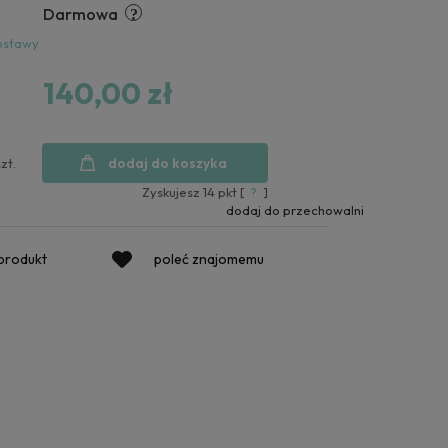
Darmowa
ostawy
140,00 zł
dodaj do koszyka
szt.
Zyskujesz
14
pkt [
?
]
dodaj do przechowalni
 produkt
poleć znajomemu