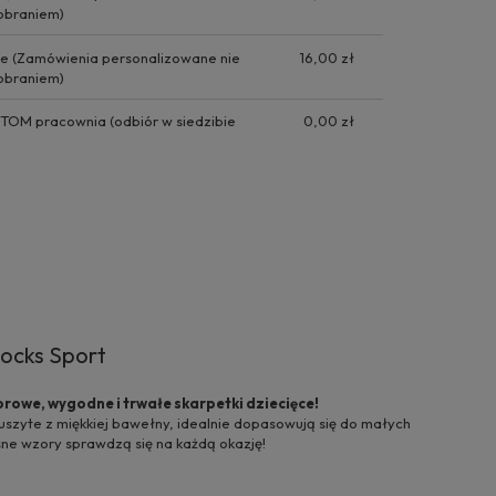
obraniem)
ie
(Zamówienia personalizowane nie
16,00 zł
obraniem)
BYTOM pracownia
(odbiór w siedzibie
0,00 zł
ocks Sport
rowe, wygodne i trwałe skarpetki dziecięce!
uszyte z miękkiej bawełny, idealnie dopasowują się do małych
sne wzory sprawdzą się na każdą okazję!