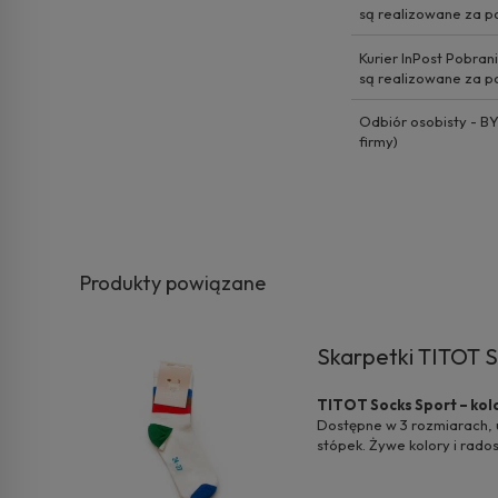
są realizowane za p
Kurier InPost Pobran
są realizowane za p
Odbiór osobisty - 
firmy)
Produkty powiązane
Skarpetki TITOT S
TITOT Socks Sport – kolo
Dostępne w 3 rozmiarach, 
stópek. Żywe kolory i rado