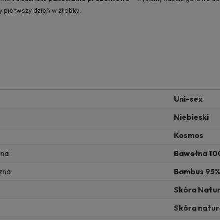
zy pierwszy dzień w żłobku.
Uni-sex
Niebieski
Kosmos
zna
Bawełna 10
zna
Bambus 95%,
Skóra Natur
Skóra natur