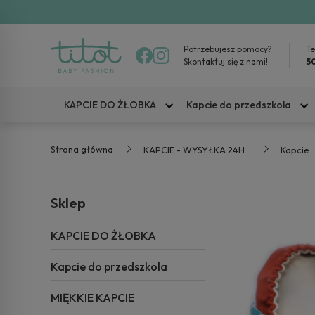
Potrzebujesz pomocy?
Te
Skontaktuj się z nami!
5
KAPCIE DO ŻŁOBKA
Kapcie do przedszkola
Strona główna
KAPCIE - WYSYŁKA 24H
Kapcie
Sklep
KAPCIE DO ŻŁOBKA
Kapcie do przedszkola
MIĘKKIE KAPCIE