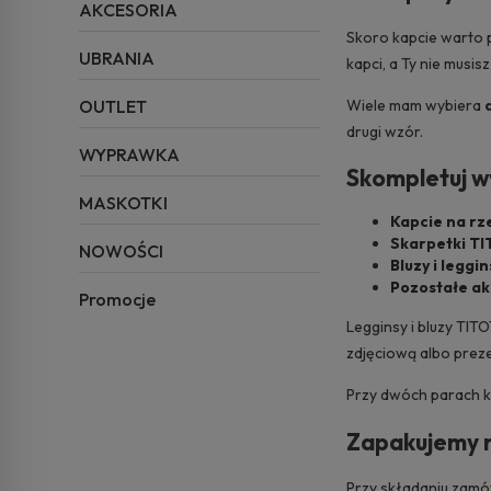
AKCESORIA
Skoro kapcie warto
UBRANIA
kapci, a Ty nie musi
Wiele mam wybiera
OUTLET
drugi wzór.
WYPRAWKA
Skompletuj 
MASKOTKI
Kapcie na rz
Skarpetki TI
NOWOŚCI
Bluzy i leggin
Pozostałe ak
Promocje
Legginsy i bluzy TIT
zdjęciową albo preze
Przy dwóch parach ka
Zapakujemy 
Przy składaniu zam