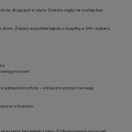
chnie, druga jest w użyciu. Dziecko nigdy nie zostaje bez
 w domu.
Zobacz wszystkie kapcie z wysyłką w 24h
i wybierz
rów
j samej pracowni
t w jednej kolorystyce – wdzięczny pomysł na sesję
baczysz w koszyku.
wręczenia, bez metek z ceną. Trafiony pomysł na roczek,