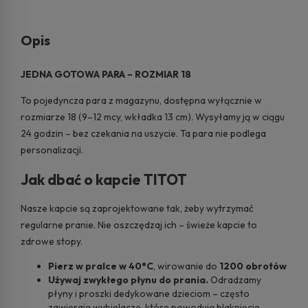
Opis
JEDNA GOTOWA PARA – ROZMIAR 18
To pojedyncza para z magazynu, dostępna wyłącznie w
rozmiarze 18 (9–12 mcy, wkładka 13 cm). Wysyłamy ją w ciągu
24 godzin – bez czekania na uszycie. Ta para nie podlega
personalizacji.
Jak dbać o kapcie TITOT
Nasze kapcie są zaprojektowane tak, żeby wytrzymać
regularne pranie. Nie oszczędzaj ich – świeże kapcie to
zdrowe stopy.
Pierz w pralce w 40°C
, wirowanie do
1200 obrotów
Używaj zwykłego płynu do prania.
Odradzamy
płyny i proszki dedykowane dzieciom – często
zawierają wybielacze, które powodują blaknięcie