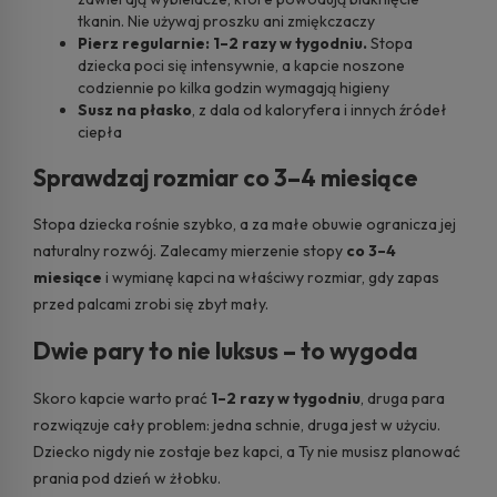
tkanin. Nie używaj proszku ani zmiękczaczy
Pierz regularnie: 1–2 razy w tygodniu.
Stopa
dziecka poci się intensywnie, a kapcie noszone
codziennie po kilka godzin wymagają higieny
Susz na płasko
, z dala od kaloryfera i innych źródeł
ciepła
Sprawdzaj rozmiar co 3–4 miesiące
Stopa dziecka rośnie szybko, a za małe obuwie ogranicza jej
naturalny rozwój. Zalecamy mierzenie stopy
co 3–4
miesiące
i wymianę kapci na właściwy rozmiar, gdy zapas
przed palcami zrobi się zbyt mały.
Dwie pary to nie luksus – to wygoda
Skoro kapcie warto prać
1–2 razy w tygodniu
, druga para
rozwiązuje cały problem: jedna schnie, druga jest w użyciu.
Dziecko nigdy nie zostaje bez kapci, a Ty nie musisz planować
prania pod dzień w żłobku.