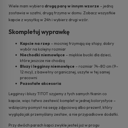
Wiele mam wybiera
drugą parę w innym wzorze
– jedną
zostawia w szatni, drugą trzyma w domu.
Zobacz wszystkie
kapcie z wysyłką w 24h
i wybierz drugi wzór.
Skompletuj wyprawkę
Kapcie na rzep
– mocniej trzymają się stopy, dobry
wybór na kolejny rozmiar
Niechodki niemowlęce
– miękkie buciki dla dzieci,
które jeszcze nie chodzą
Bluzy i legginsy niemowlęce
– rozmiar 74–80 cm (9–
12 mcy), z bawełny organicznej, uszyte w tej samej
pracowni
Pozostałe akcesoria
Legginsy i bluzy TITOT szyjemy z tych samych tkanin co
kapcie, więc łatwo zestawić komplet w jednej kolorystyce –
wdzięczny pomysł na sesję zdjęciową albo prezent, który
wygląda jak przemyślany zestaw, a nie przypadkowe dodatki.
Przy dwóch parach kapci zwykle jesteś już w progu