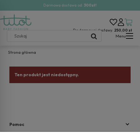
Darmowa dostawa od:
300zł!
Do darmowej dostawy:
250,00 zł
Menu
Strona główna
Ten produkt jest niedostępny.
Pomoc
Moje konto