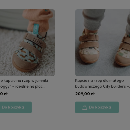
 na rzep dla małego
Kapcie Iced Coffee ze skórz
iczego City Builders –
noskiem
e do przedszkola i na plac
0 zł
135,00 zł
y.
Do koszyka
Do koszyka