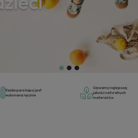
dzieci
Używamy najlepszej
Każda para kapci jest
jakości naturalnych
wykonana ręcznie
materiałów