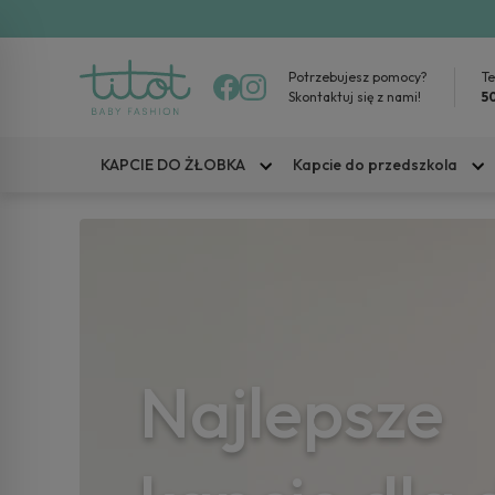
Potrzebujesz pomocy?
Te
Skontaktuj się z nami!
5
KAPCIE DO ŻŁOBKA
Kapcie do przedszkola
Najlepsze