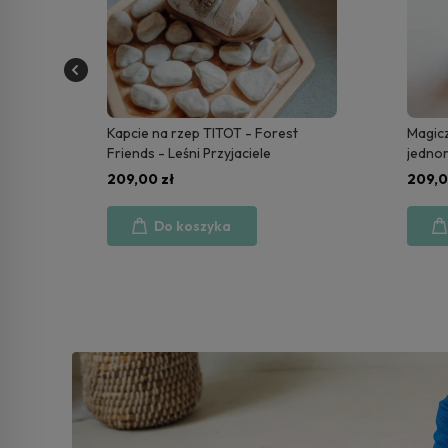
Magiczne różowe kapcie na rzep w
Beżowe
jednorożce i tęcze – idealne dla
stokro
każdej małej marzycielki | Rainbow
natury
209,00 zł
209,0
Unicorn
Do koszyka