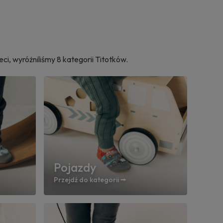
i, wyróżniliśmy 8 kategorii Titotków.
Pojazdy
Przejdź do kategorii 🠚