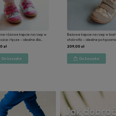
 kapcie na rzep w białe
Wesołe kapcie na rzep w jamn
tki – idealne połączenie
"Hot Doggy" – idealne na plac
 i wygody | Beige Daisy
zabaw i do przedszkola
0 zł
209,00 zł
Do koszyka
Do koszyka
Jak dobrać