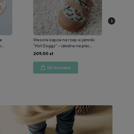
iki
Brązowe kapcie na rzep w autka
Kapci
Brown Car – niezawodne buty dla
budow
małego kierowcy.
ideal
209,00 zł
209,
budo
Do koszyka