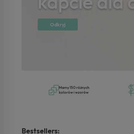
kapcie dla 
Odkryj
Mamy 150 różnych
kolorów i wzorów
Bestsellers: