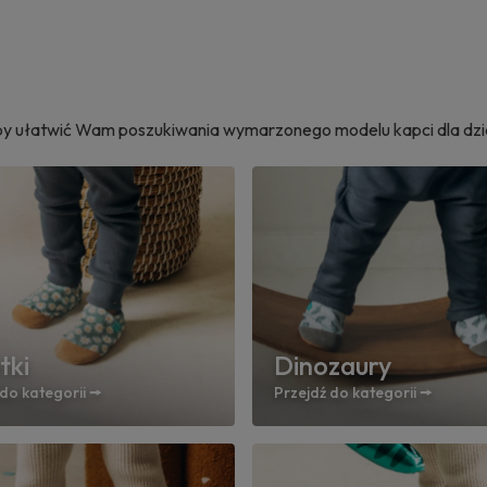
Aby ułatwić Wam poszukiwania wymarzonego modelu kapci dla dziec
tki
Dinozaury
do kategorii 🠚
Przejdź do kategorii 🠚