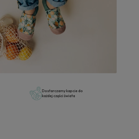
Wybi
Dostarczamy kapcie do
każdej części świata