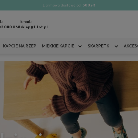
Darmowa dostawa od:
300zł!
l.:
Email.:
02 080 068
sklep@titot.pl
KAPCIE NA RZEP
MIĘKKIE KAPCIE
SKARPETKI
AKCES