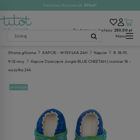
Darmowa dostawa od:
300zł!
Do darmowej dostawy:
250,00 zł
Menu
Strona główna
KAPCIE - WYSYŁKA 24H
Kapcie
R. 18-19,
9-12 mcy
Kapcie Dziecięce Jungle BLUE CHEETAH | rozmiar 18 -
wysyłka 24h
promocja