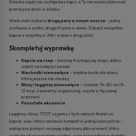
Dziecko nigdy nie zostaje bez kapci, a Ty nie musisz planować
prania pod dzień w żłobku.
Wiele mam wybiera
drugą parę w innym wzorze
– jedną
zostawia w szatni, drugą trzyma w domu.
Zobacz wszystkie
kapcie z wysyłką w 24h
i wybierz drugi wzór.
Skompletuj wyprawkę
Kapcie na rzep
– mocniej trzymają się stopy, dobry
wybór na kolejny rozmiar
Niechodki niemowlęce
– miękkie buciki dla dzieci,
które jeszcze nie chodzą
Bluzy i legginsy niemowlęce
– rozmiar 74–80 cm (9–
12 mcy), z bawełny organicznej, uszyte w tej samej
pracowni
Pozostałe akcesoria
Legginsy i bluzy TITOT szyjemy z tych samych tkanin co
kapcie, więc łatwo zestawić komplet w jednej kolorystyce –
wdzięczny pomysł na sesję zdjęciową albo prezent, który
wygląda jak przemyślany zestaw, a nie przypadkowe dodatki.