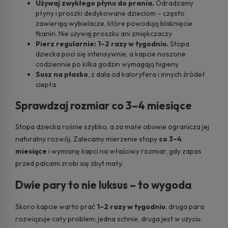
Używaj zwykłego płynu do prania.
Odradzamy
płyny i proszki dedykowane dzieciom – często
zawierają wybielacze, które powodują blaknięcie
tkanin. Nie używaj proszku ani zmiękczaczy
Pierz regularnie: 1–2 razy w tygodniu.
Stopa
dziecka poci się intensywnie, a kapcie noszone
codziennie po kilka godzin wymagają higieny
Susz na płasko
, z dala od kaloryfera i innych źródeł
ciepła
Sprawdzaj rozmiar co 3–4 miesiące
Stopa dziecka rośnie szybko, a za małe obuwie ogranicza jej
naturalny rozwój. Zalecamy mierzenie stopy
co 3–4
miesiące
i wymianę kapci na właściwy rozmiar, gdy zapas
przed palcami zrobi się zbyt mały.
Dwie pary to nie luksus – to wygoda
Skoro kapcie warto prać
1–2 razy w tygodniu
, druga para
rozwiązuje cały problem: jedna schnie, druga jest w użyciu.