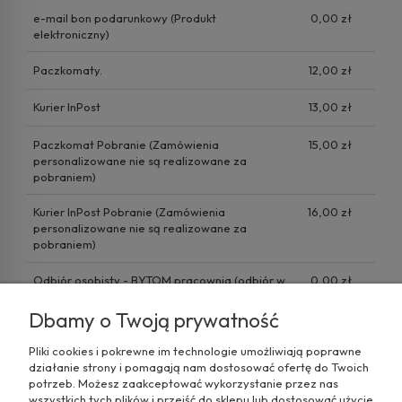
e-mail bon podarunkowy
(Produkt
0,00 zł
elektroniczny)
Paczkomaty.
12,00 zł
Kurier InPost
13,00 zł
Paczkomat Pobranie
(Zamówienia
15,00 zł
personalizowane nie są realizowane za
pobraniem)
Kurier InPost Pobranie
(Zamówienia
16,00 zł
personalizowane nie są realizowane za
pobraniem)
Odbiór osobisty - BYTOM pracownia
(odbiór w
0,00 zł
siedzibie firmy)
Dbamy o Twoją prywatność
Pliki cookies i pokrewne im technologie umożliwiają poprawne
działanie strony i pomagają nam dostosować ofertę do Twoich
potrzeb. Możesz zaakceptować wykorzystanie przez nas
wszystkich tych plików i przejść do sklepu lub dostosować użycie