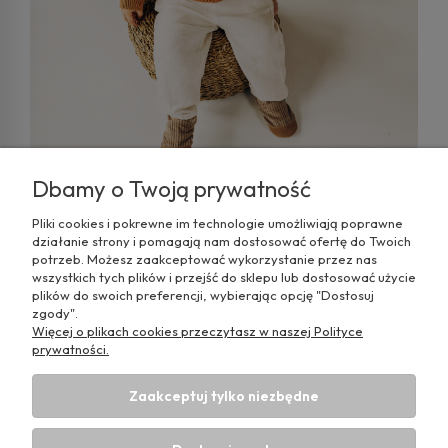
najczęstsze błędy popełniane przez rodziców podczas
wybierania butów dla malucha, aby unikanie ich było dla
Was łatwiejsze
Dbamy o Twoją prywatność
Pliki cookies i pokrewne im technologie umożliwiają poprawne
Kolekcja Cuddly od TITOT – miękkie sztruksy
działanie strony i pomagają nam dostosować ofertę do Twoich
w 19 bajecznych kolorach
potrzeb. Możesz zaakceptować wykorzystanie przez nas
czytaj całość
wszystkich tych plików i przejść do sklepu lub dostosować użycie
plików do swoich preferencji, wybierając opcję "Dostosuj
zgody".
Więcej o plikach cookies przeczytasz w naszej Polityce
prywatności.
Pomoc
Zaakceptuj tylko niezbędne
Moje konto