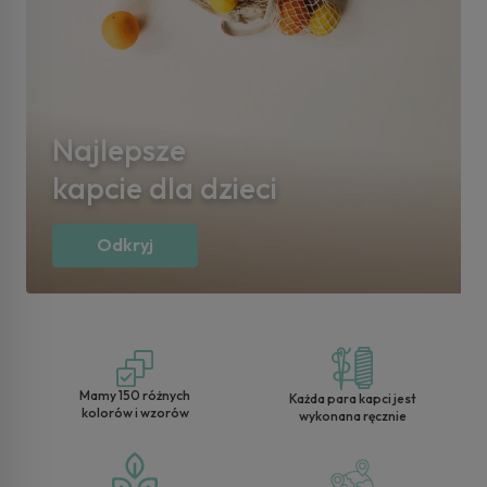
TITOT daje radość
Sprawdź
Wy
Mamy 150 różnych
Każda para kapci jest
kolorów i wzorów
wykonana ręcznie