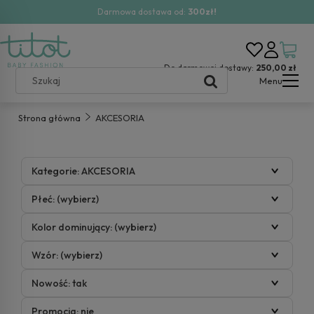
Darmowa dostawa od:
300zł!
Do darmowej dostawy:
250,00 zł
Menu
Strona główna
AKCESORIA
Kategorie: AKCESORIA
Płeć: (wybierz)
Kolor dominujący: (wybierz)
Wzór: (wybierz)
Nowość: tak
Promocja: nie